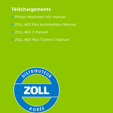
Téléchargements
Philips Heartstart HS1 manuel
ZOLL AED Plus Automatique Manuel
ZOLL AED 3 manuel
ZOLL AED Plus Trainer II Manuel