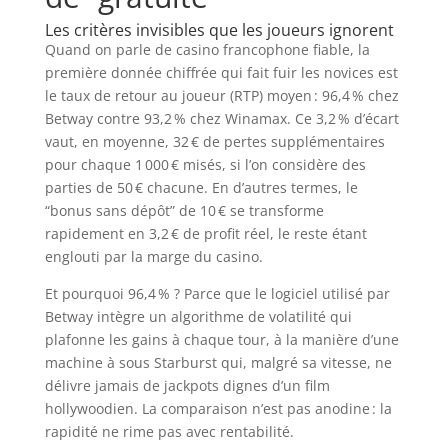
Les critères invisibles que les joueurs ignorent
Quand on parle de casino francophone fiable, la
première donnée chiffrée qui fait fuir les novices est
le taux de retour au joueur (RTP) moyen : 96,4 % chez
Betway contre 93,2 % chez Winamax. Ce 3,2 % d’écart
vaut, en moyenne, 32 € de pertes supplémentaires
pour chaque 1 000 € misés, si l’on considère des
parties de 50 € chacune. En d’autres termes, le
“bonus sans dépôt” de 10 € se transforme
rapidement en 3,2 € de profit réel, le reste étant
englouti par la marge du casino.
Et pourquoi 96,4 % ? Parce que le logiciel utilisé par
Betway intègre un algorithme de volatilité qui
plafonne les gains à chaque tour, à la manière d’une
machine à sous Starburst qui, malgré sa vitesse, ne
délivre jamais de jackpots dignes d’un film
hollywoodien. La comparaison n’est pas anodine : la
rapidité ne rime pas avec rentabilité.