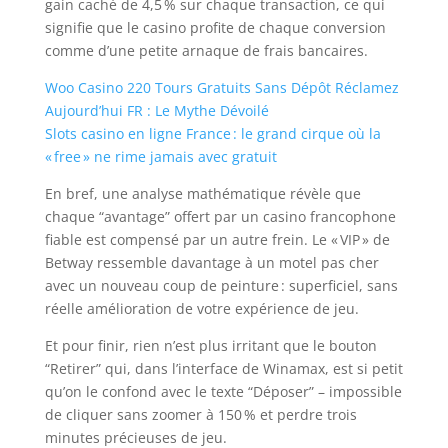
gain caché de 4,5 % sur chaque transaction, ce qui
signifie que le casino profite de chaque conversion
comme d’une petite arnaque de frais bancaires.
Woo Casino 220 Tours Gratuits Sans Dépôt Réclamez
Aujourd’hui FR : Le Mythe Dévoilé
Slots casino en ligne France : le grand cirque où la
« free » ne rime jamais avec gratuit
En bref, une analyse mathématique révèle que
chaque “avantage” offert par un casino francophone
fiable est compensé par un autre frein. Le « VIP » de
Betway ressemble davantage à un motel pas cher
avec un nouveau coup de peinture : superficiel, sans
réelle amélioration de votre expérience de jeu.
Et pour finir, rien n’est plus irritant que le bouton
“Retirer” qui, dans l’interface de Winamax, est si petit
qu’on le confond avec le texte “Déposer” – impossible
de cliquer sans zoomer à 150 % et perdre trois
minutes précieuses de jeu.