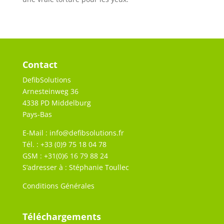
Contact
DefibSolutions
Arnesteinweg 36
4338 PD Middelburg
Pays-Bas
E-Mail :
info@defibsolutions.fr
Tél. : +33 (0)9 75 18 04 78
GSM : +31(0)6 16 79 88 24
S’adresser à : Stéphanie Toullec
Conditions Générales
Téléchargements