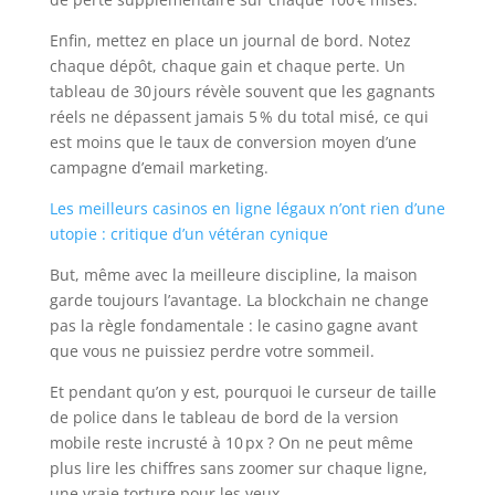
Enfin, mettez en place un journal de bord. Notez
chaque dépôt, chaque gain et chaque perte. Un
tableau de 30 jours révèle souvent que les gagnants
réels ne dépassent jamais 5 % du total misé, ce qui
est moins que le taux de conversion moyen d’une
campagne d’email marketing.
Les meilleurs casinos en ligne légaux n’ont rien d’une
utopie : critique d’un vétéran cynique
But, même avec la meilleure discipline, la maison
garde toujours l’avantage. La blockchain ne change
pas la règle fondamentale : le casino gagne avant
que vous ne puissiez perdre votre sommeil.
Et pendant qu’on y est, pourquoi le curseur de taille
de police dans le tableau de bord de la version
mobile reste incrusté à 10 px ? On ne peut même
plus lire les chiffres sans zoomer sur chaque ligne,
une vraie torture pour les yeux.