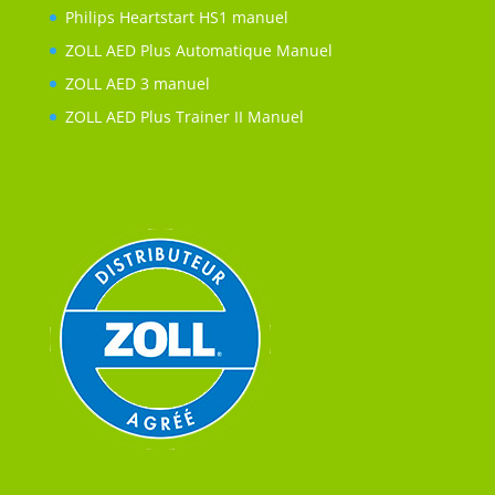
Philips Heartstart HS1 manuel
ZOLL AED Plus Automatique Manuel
ZOLL AED 3 manuel
ZOLL AED Plus Trainer II Manuel