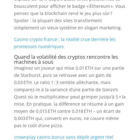
bousculent pour afficher le badge « Ethereum ». Vous
pensez que la blockchain rend le jeu plus sûr ?
Spoiler : la plupart des sites transforment
simplement un vieux système en slogan marketing.
Casino crypto france : la réalité crue derrière les
promesses numériques
Quand la volatilité des cryptos rencontre les
machines à sous
Imaginez un joueur qui mise 0,01 ETH sur une partie
de Starburst, puis se retrouve avec un gain de
0,03 ETH. Le ratio 1 : 3 semble alléchante, mais
comparez‑le à la variance d’une partie de Gonzo’s
Quest où le multiplicateur peut grimper jusqu’à 5 × la
mise. En pratique, la différence se résume à un gain
moyen de 0,015 ETH contre 0,018 ETH – un écart de
0,003 ETH qui, converti en euros, ne couvre même
pas le coût d’une pizza.
crownplay casino bonus sans dépôt argent réel