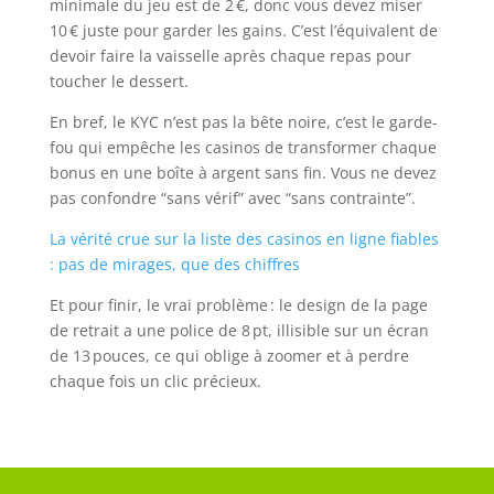
minimale du jeu est de 2 €, donc vous devez miser
10 € juste pour garder les gains. C’est l’équivalent de
devoir faire la vaisselle après chaque repas pour
toucher le dessert.
En bref, le KYC n’est pas la bête noire, c’est le garde-
fou qui empêche les casinos de transformer chaque
bonus en une boîte à argent sans fin. Vous ne devez
pas confondre “sans vérif” avec “sans contrainte”.
La vérité crue sur la liste des casinos en ligne fiables
: pas de mirages, que des chiffres
Et pour finir, le vrai problème : le design de la page
de retrait a une police de 8 pt, illisible sur un écran
de 13 pouces, ce qui oblige à zoomer et à perdre
chaque fois un clic précieux.