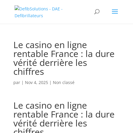
Le casino en ligne
rentable France : la dure
vérité derrière les
chiffres
par
|
Nov 4, 2025
| Non classé
Le casino en ligne
rentable France : la dure
vérité derrière les
chiffres