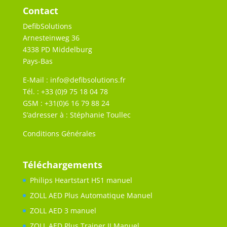
Contact
DefibSolutions
Arnesteinweg 36
4338 PD Middelburg
Pays-Bas
E-Mail :
info@defibsolutions.fr
Tél. : +33 (0)9 75 18 04 78
GSM : +31(0)6 16 79 88 24
S’adresser à : Stéphanie Toullec
Conditions Générales
Téléchargements
Philips Heartstart HS1 manuel
ZOLL AED Plus Automatique Manuel
ZOLL AED 3 manuel
ZOLL AED Plus Trainer II Manuel