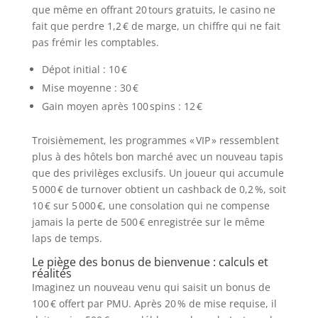
que même en offrant 20 tours gratuits, le casino ne
fait que perdre 1,2 € de marge, un chiffre qui ne fait
pas frémir les comptables.
Dépot initial : 10 €
Mise moyenne : 30 €
Gain moyen après 100 spins : 12 €
Troisièmement, les programmes « VIP » ressemblent
plus à des hôtels bon marché avec un nouveau tapis
que des privilèges exclusifs. Un joueur qui accumule
5 000 € de turnover obtient un cashback de 0,2 %, soit
10 € sur 5 000 €, une consolation qui ne compense
jamais la perte de 500 € enregistrée sur le même
laps de temps.
Le piège des bonus de bienvenue : calculs et
réalités
Imaginez un nouveau venu qui saisit un bonus de
100 € offert par PMU. Après 20 % de mise requise, il