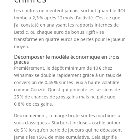
Les chiffres ne mentent jamais, surtout quand le ROI
tombe à 2,3 % après 12 mois d’activité. C’est ce que
j’ai constaté en analysant les rapports internes de
Betclic, où chaque euro de bonus « gift » se
transforme en quatre euros de pertes pour le joueur
moyen.
Décomposer le modèle économique en trois
pièces
Premièrement, le dépôt minimum de 10 € chez
Winamax se double rapidement grâce à un taux de
conversion de 0,45 % sur les jeux à haute volatilité,
comme Gonzo’s Quest qui pimente les sessions de
25 % de chances de gros gains mais ne paie que
0,8 % de ces gains.
Deuxièmement, la marge brute sur les machines à
sous classiques – Starburst incluse – oscille autour
de 5 % lorsqu’on parle de joueurs qui ne dépassent
jamais les 150 € de mise cumulative. Cela signifie