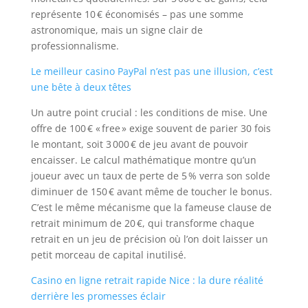
représente 10 € économisés – pas une somme
astronomique, mais un signe clair de
professionnalisme.
Le meilleur casino PayPal n’est pas une illusion, c’est
une bête à deux têtes
Un autre point crucial : les conditions de mise. Une
offre de 100 € « free » exige souvent de parier 30 fois
le montant, soit 3 000 € de jeu avant de pouvoir
encaisser. Le calcul mathématique montre qu’un
joueur avec un taux de perte de 5 % verra son solde
diminuer de 150 € avant même de toucher le bonus.
C’est le même mécanisme que la fameuse clause de
retrait minimum de 20 €, qui transforme chaque
retrait en un jeu de précision où l’on doit laisser un
petit morceau de capital inutilisé.
Casino en ligne retrait rapide Nice : la dure réalité
derrière les promesses éclair