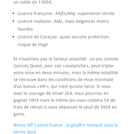
un solde de 1 000 €.
Licence française : ARJEL/ANJ, supervision stricte
Licence maltaise : AML, mais exigences moins
lourdes
Licence de Curaçao : quasi aucune protection,
risque de litige
Et n’oublions pas le facteur volatilité : un jeu comme
Gonzo’s Quest, avec son « avalanche », peut tripler
votre mise en deux minutes, mais la même volatilité
se retrouve dans les conditions de mise minimale
d’un bonus « VIP », qui n’est qu’une farce. Si vous
avez le courage de miser 20 €, vous pourriez en
gagner 100 € mais le même jeu vous coûtera 5 € de
frais de retrait si vous dépassez le seuil de 500 € en
gains.
Bonus VIP Casino France : le gouffre masqué sous le
vernis doré