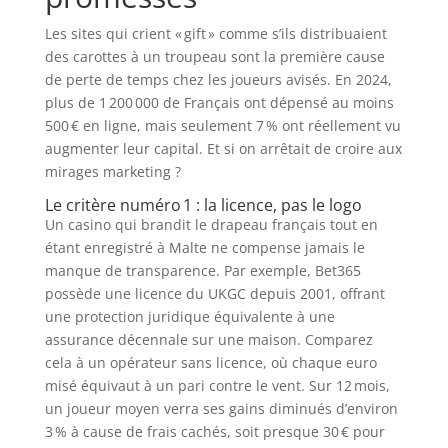
Les sites qui crient « gift » comme s’ils distribuaient
des carottes à un troupeau sont la première cause
de perte de temps chez les joueurs avisés. En 2024,
plus de 1 200 000 de Français ont dépensé au moins
500 € en ligne, mais seulement 7 % ont réellement vu
augmenter leur capital. Et si on arrêtait de croire aux
mirages marketing ?
Le critère numéro 1 : la licence, pas le logo
Un casino qui brandit le drapeau français tout en
étant enregistré à Malte ne compense jamais le
manque de transparence. Par exemple, Bet365
possède une licence du UKGC depuis 2001, offrant
une protection juridique équivalente à une
assurance décennale sur une maison. Comparez
cela à un opérateur sans licence, où chaque euro
misé équivaut à un pari contre le vent. Sur 12 mois,
un joueur moyen verra ses gains diminués d’environ
3 % à cause de frais cachés, soit presque 30 € pour