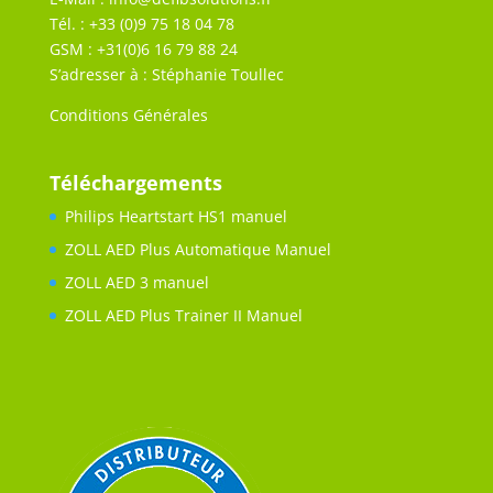
Tél. : +33 (0)9 75 18 04 78
GSM : +31(0)6 16 79 88 24
S’adresser à : Stéphanie Toullec
Conditions Générales
Téléchargements
Philips Heartstart HS1 manuel
ZOLL AED Plus Automatique Manuel
ZOLL AED 3 manuel
ZOLL AED Plus Trainer II Manuel