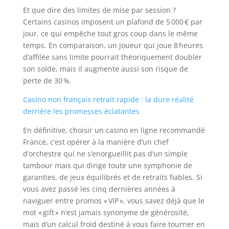
Et que dire des limites de mise par session ?
Certains casinos imposent un plafond de 5 000 € par
jour, ce qui empêche tout gros coup dans le même
temps. En comparaison, un joueur qui joue 8 heures
d’affilée sans limite pourrait théoriquement doubler
son solde, mais il augmente aussi son risque de
perte de 30 %.
Casino non français retrait rapide : la dure réalité
derrière les promesses éclatantes
En définitive, choisir un casino en ligne recommandé
France, c’est opérer à la manière d’un chef
d’orchestre qui ne s’enorgueillit pas d’un simple
tambour mais qui dirige toute une symphonie de
garanties, de jeux équilibrés et de retraits fiables. Si
vous avez passé les cinq dernières années à
naviguer entre promos « VIP », vous savez déjà que le
mot « gift » n’est jamais synonyme de générosité,
mais d’un calcul froid destiné à vous faire tourner en