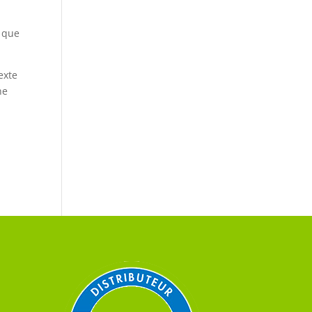
e que
exte
ne