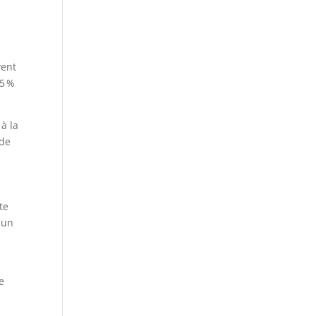
vent
 5 %
à la
 de
te
 un
l
e