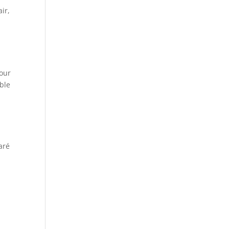
air,
pour
able
paré