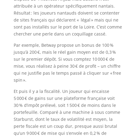
attribuée à un opérateur spécifiquement nantais.
Résultat : les joueurs nantauds doivent se contenter
de sites français qui déclarent « légal » mais qui ne
sont pas installés sur le port de la Loire. C’est comme
chercher une perle dans un coquillage cassé.
Par exemple, Betway propose un bonus de 100 %
jusqu’à 200 €, mais le réel gain moyen est de 0,3 %
sur le premier dépôt. Si vous comptez 10 000 € de
mise, vous réalisez à peine 30 € de profit – un chiffre
qui ne justifie pas le temps passé à cliquer sur « free
spin ».
Et puis il y a la fiscalité. Un joueur qui encaisse
5 000 € de gains sur une plateforme française voit
30 % d’impôt prélevé, soit 1 500 € de moins dans le
portefeuille. Comparé à une machine à sous comme
Starburst, dont le taux de volatilité est moyen, la
perte fiscale est un coup dur, presque aussi brutal
qu’un 9 000 € de mise qui s’envole en 0,2 % de