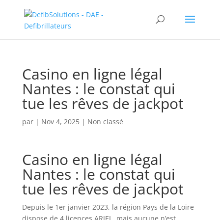
Casino en ligne légal
Nantes : le constat qui
tue les rêves de jackpot
par
|
Nov 4, 2025
| Non classé
Casino en ligne légal
Nantes : le constat qui
tue les rêves de jackpot
Depuis le 1er janvier 2023, la région Pays de la Loire
dispose de 4 licences ARJEL, mais aucune n’est