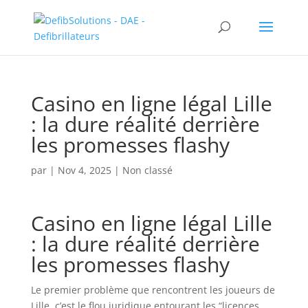
Casino en ligne légal Lille
: la dure réalité derrière
les promesses flashy
par
|
Nov 4, 2025
| Non classé
Casino en ligne légal Lille
: la dure réalité derrière
les promesses flashy
Le premier problème que rencontrent les joueurs de
Lille, c’est le flou juridique entourant les “licences