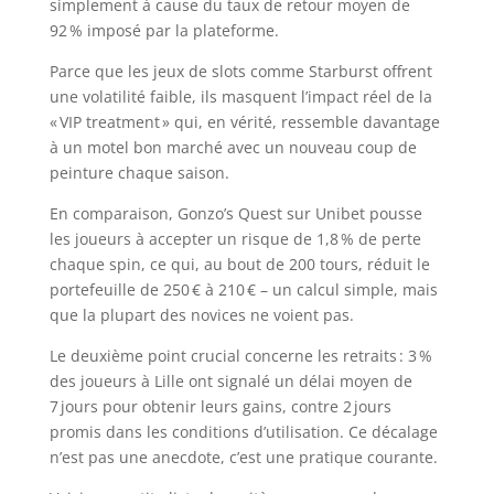
simplement à cause du taux de retour moyen de
92 % imposé par la plateforme.
Parce que les jeux de slots comme Starburst offrent
une volatilité faible, ils masquent l’impact réel de la
« VIP treatment » qui, en vérité, ressemble davantage
à un motel bon marché avec un nouveau coup de
peinture chaque saison.
En comparaison, Gonzo’s Quest sur Unibet pousse
les joueurs à accepter un risque de 1,8 % de perte
chaque spin, ce qui, au bout de 200 tours, réduit le
portefeuille de 250 € à 210 € – un calcul simple, mais
que la plupart des novices ne voient pas.
Le deuxième point crucial concerne les retraits : 3 %
des joueurs à Lille ont signalé un délai moyen de
7 jours pour obtenir leurs gains, contre 2 jours
promis dans les conditions d’utilisation. Ce décalage
n’est pas une anecdote, c’est une pratique courante.