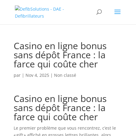
Casino en ligne bonus
sans dépôt France : la
farce qui coûte cher
par
|
Nov 4, 2025
| Non classé
Casino en ligne bonus
sans dépôt France : la
farce qui coûte cher
Le premier problème que vous rencontrez, c’est le
« gift » affiché en grosses lettres brillantes, alors