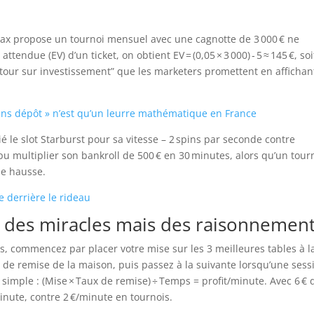
amax propose un tournoi mensuel avec une cagnotte de 3 000 € ne
ttendue (EV) d’un ticket, on obtient EV = (0,05 × 3 000) ‑ 5 ≈ 145 €, so
etour sur investissement” que les marketers promettent en affichan
sans dépôt » n’est qu’un leurre mathématique en France
ié le slot Starburst pour sa vitesse – 2 spins par seconde contre
pu multiplier son bankroll de 500 € en 30 minutes, alors qu’un tour
me hausse.
ue derrière le rideau
s des miracles mais des raisonnemen
, commencez par placer votre mise sur les 3 meilleures tables à l
% de remise de la maison, puis passez à la suivante lorsqu’une sess
simple : (Mise × Taux de remise) ÷ Temps = profit/minute. Avec 6 € 
inute, contre 2 €/minute en tournois.