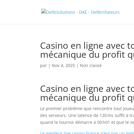
Casino en ligne avec to
mécanique du profit q
par
|
Nov 4, 2025
| Non classé
Casino en ligne avec to
mécanique du profit q
Le premier problème que rencontre tout joueur 
des serveurs. Une latence de 120 ms suffit à tr
quand le tournoi démarre à 00 h01 et que le s
Le meilleur live casino France n’est pas un myt