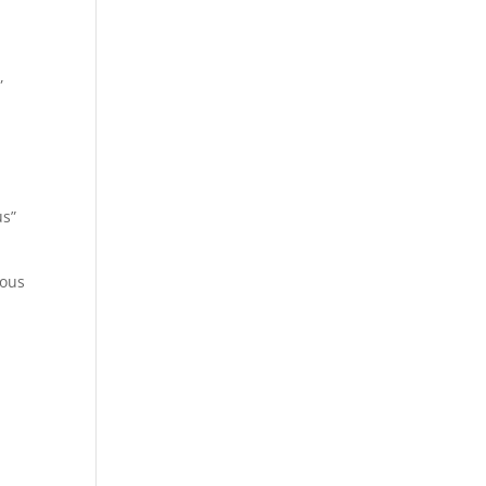
,
us”
sous