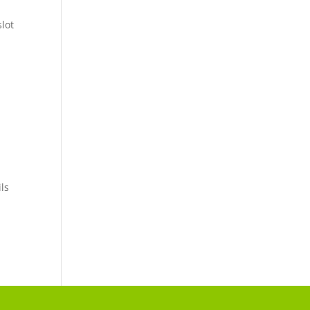
slot
ls