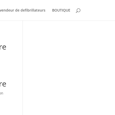
vendeur de defibrillateurs
BOUTIQUE
re
re
on