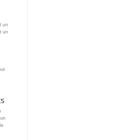
it un
t un
noi
ts
a
ion
de