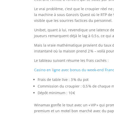
Le vrai problème, c’est que le croupier réel n
la machine à sous Gonzo’s Quest où le RTP de 96
visible que les sourires factices du personnel.
Unibet, quant à lui, revendique une latence de 2
joueurs remarquent déjà le lag à 0,5 s, ce qui a
Mais la vraie mathématique provient du taux 
instantané où la maison prend 2 % – voilà pour
Le tableau suivant résume les frais cachés :
Casino en ligne avec bonus du week-end Fran
Frais de table live : 3 % du pot
Commission du croupier : 0,5 % de chaque 
Dépôt minimum : 10 €
Winamax gonfle le tout avec un « VIP » qui pro
premium et un motel bon marché avec du papier