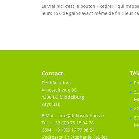
Le vrai hic, c’est le bouton « Retirer » qui n’a
leurs 15 € de gains avant même de finir leur ca
Contact
Té
DefibSolutions
Ph
Arnesteinweg 36
ZO
4338 PD Middelburg
M
Pays-Bas
ZO
E-Mail :
info@defibsolutions.fr
ZO
Tél. : +33 (0)9 75 18 04 78
M
GSM : +31(0)6 16 79 88 24
S’adresser à : Stéphanie Toullec