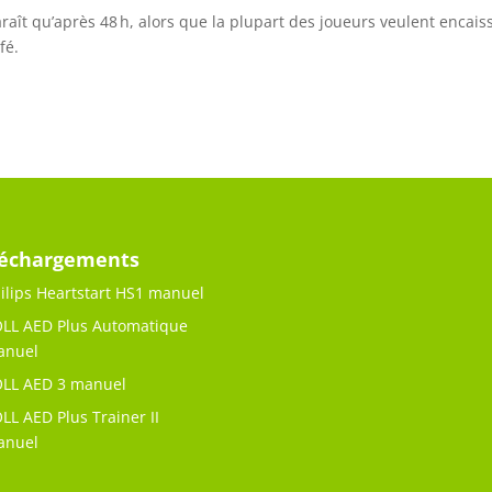
pparaît qu’après 48 h, alors que la plupart des joueurs veulent encais
fé.
léchargements
ilips Heartstart HS1 manuel
LL AED Plus Automatique
anuel
LL AED 3 manuel
LL AED Plus Trainer II
anuel