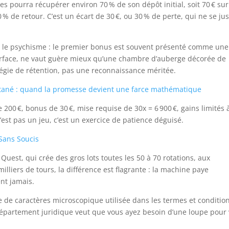
tes pourra récupérer environ 70 % de son dépôt initial, soit 70 € sur
% de retour. C’est un écart de 30 €, ou 30 % de perte, qui ne se just
 le psychisme : le premier bonus est souvent présenté comme une
 surface, ne vaut guère mieux qu’une chambre d’auberge décorée de
atégie de rétention, pas une reconnaissance méritée.
ntané : quand la promesse devient une farce mathématique
 200 €, bonus de 30 €, mise requise de 30x = 6 900 €, gains limités 
n’est pas un jeu, c’est un exercice de patience déguisé.
 Sans Soucis
Quest, qui crée des gros lots toutes les 50 à 70 rotations, aux
illiers de tours, la différence est flagrante : la machine paye
nt jamais.
lice de caractères microscopique utilisée dans les termes et conditio
épartement juridique veut que vous ayez besoin d’une loupe pour 