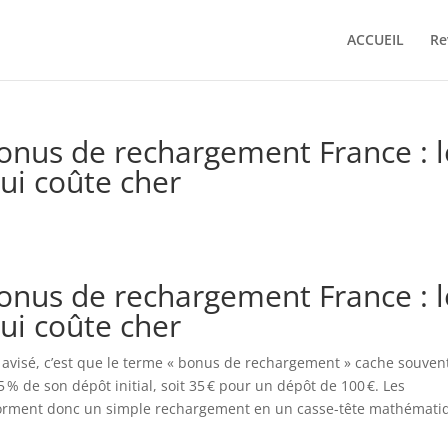
ACCUEIL
Re
bonus de rechargement France : l
ui coûte cher
bonus de rechargement France : l
ui coûte cher
avisé, c’est que le terme « bonus de rechargement » cache souven
5 % de son dépôt initial, soit 35 € pour un dépôt de 100 €. Les
rment donc un simple rechargement en un casse-tête mathémati