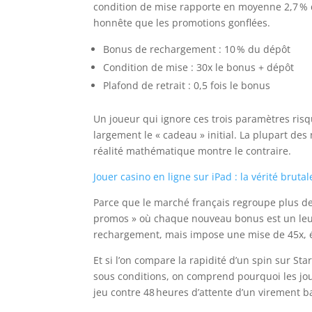
condition de mise rapporte en moyenne 2,7 % de
honnête que les promotions gonflées.
Bonus de rechargement : 10 % du dépôt
Condition de mise : 30x le bonus + dépôt
Plafond de retrait : 0,5 fois le bonus
Un joueur qui ignore ces trois paramètres risq
largement le « cadeau » initial. La plupart de
réalité mathématique montre le contraire.
Jouer casino en ligne sur iPad : la vérité bru
Parce que le marché français regroupe plus de 
promos » où chaque nouveau bonus est un leur
rechargement, mais impose une mise de 45x, éq
Et si l’on compare la rapidité d’un spin sur Sta
sous conditions, on comprend pourquoi les joueu
jeu contre 48 heures d’attente d’un virement b