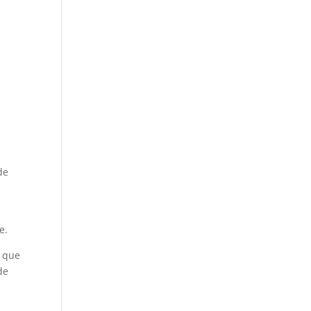
.
de
e.
t que
de