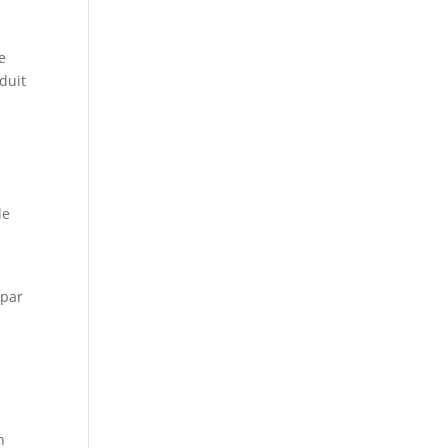
e
duit
de
e
 par
e
n