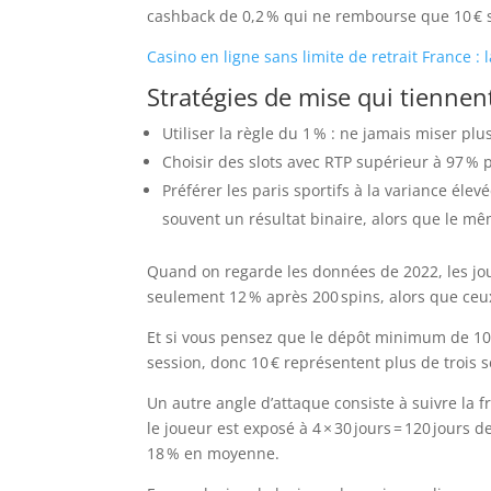
cashback de 0,2 % qui ne rembourse que 10 € s
Casino en ligne sans limite de retrait France 
Stratégies de mise qui tiennen
Utiliser la règle du 1 % : ne jamais miser plu
Choisir des slots avec RTP supérieur à 97 % 
Préférer les paris sportifs à la variance él
souvent un résultat binaire, alors que le mê
Quand on regarde les données de 2022, les jou
seulement 12 % après 200 spins, alors que ceux q
Et si vous pensez que le dépôt minimum de 10 
session, donc 10 € représentent plus de trois 
Un autre angle d’attaque consiste à suivre la
le joueur est exposé à 4 × 30 jours = 120 jour
18 % en moyenne.