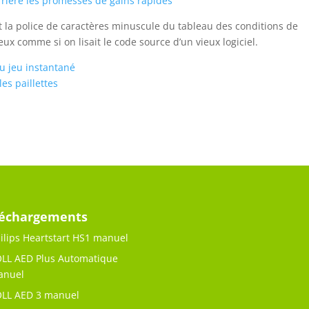
rrière les promesses de gains rapides
st la police de caractères minuscule du tableau des conditions de
yeux comme si on lisait le code source d’un vieux logiciel.
du jeu instantané
les paillettes
léchargements
ilips Heartstart HS1 manuel
LL AED Plus Automatique
anuel
LL AED 3 manuel