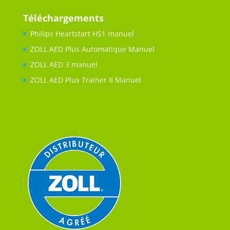
Téléchargements
Philips Heartstart HS1 manuel
ZOLL AED Plus Automatique Manuel
ZOLL AED 3 manuel
ZOLL AED Plus Trainer II Manuel