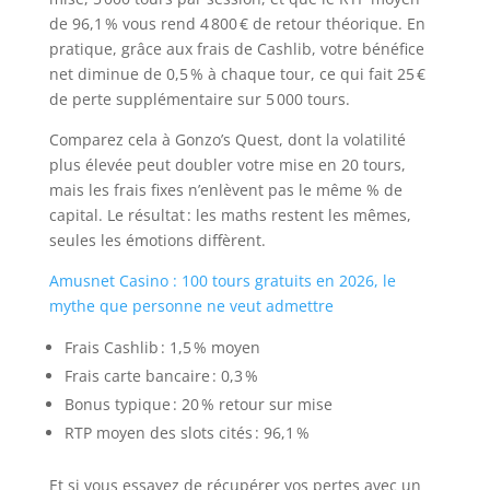
de 96,1 % vous rend 4 800 € de retour théorique. En
pratique, grâce aux frais de Cashlib, votre bénéfice
net diminue de 0,5 % à chaque tour, ce qui fait 25 €
de perte supplémentaire sur 5 000 tours.
Comparez cela à Gonzo’s Quest, dont la volatilité
plus élevée peut doubler votre mise en 20 tours,
mais les frais fixes n’enlèvent pas le même % de
capital. Le résultat : les maths restent les mêmes,
seules les émotions diffèrent.
Amusnet Casino : 100 tours gratuits en 2026, le
mythe que personne ne veut admettre
Frais Cashlib : 1,5 % moyen
Frais carte bancaire : 0,3 %
Bonus typique : 20 % retour sur mise
RTP moyen des slots cités : 96,1 %
Et si vous essayez de récupérer vos pertes avec un