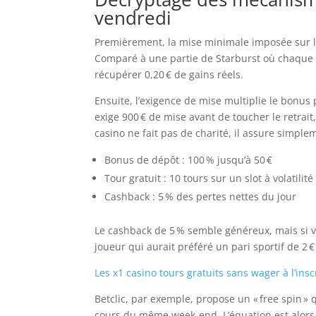
vendredi
Premièrement, la mise minimale imposée sur le 
Comparé à une partie de Starburst où chaque s
récupérer 0,20 € de gains réels.
Ensuite, l’exigence de mise multiplie le bonus 
exige 900 € de mise avant de toucher le retrait,
casino ne fait pas de charité, il assure simple
Bonus de dépôt : 100 % jusqu’à 50 €
Tour gratuit : 10 tours sur un slot à volatili
Cashback : 5 % des pertes nettes du jour
Le cashback de 5 % semble généreux, mais si v
joueur qui aurait préféré un pari sportif de 2 €
Les x1 casino tours gratuits sans wager à l’ins
Betclic, par exemple, propose un « free spin »
cours du même week‑end. L’équation est alors : 