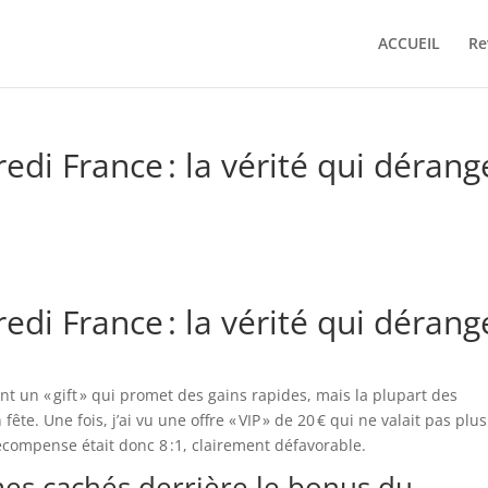
ACCUEIL
Re
di France : la vérité qui dérang
di France : la vérité qui dérang
nt un « gift » qui promet des gains rapides, mais la plupart des
te. Une fois, j’ai vu une offre « VIP » de 20 € qui ne valait pas plus
récompense était donc 8 :1, clairement défavorable.
es cachés derrière le bonus du