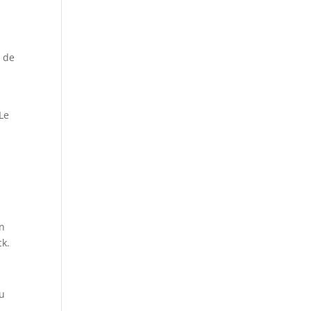
e de
 Le
Un
ck.
au