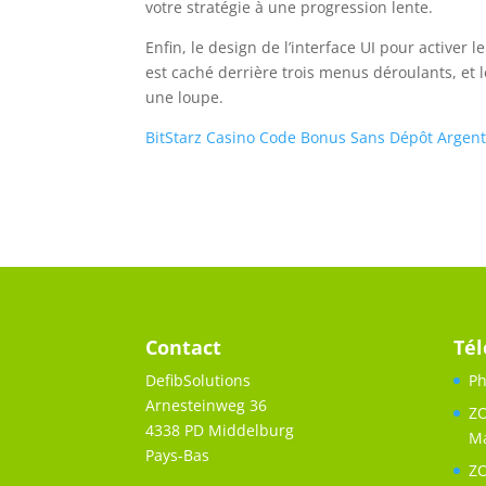
votre stratégie à une progression lente.
Enfin, le design de l’interface UI pour activer
est caché derrière trois menus déroulants, et le
une loupe.
BitStarz Casino Code Bonus Sans Dépôt Argent
Contact
Té
DefibSolutions
Ph
Arnesteinweg 36
ZO
4338 PD Middelburg
M
Pays-Bas
ZO