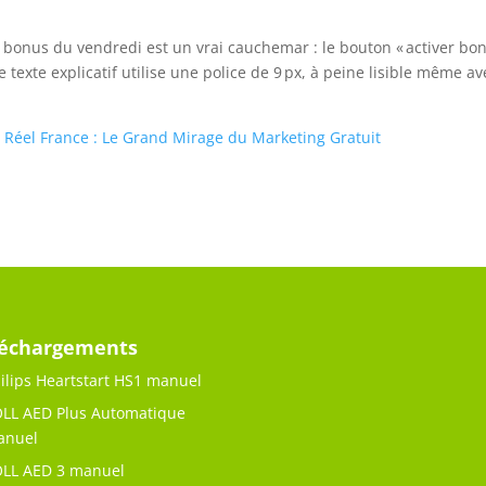
 le bonus du vendredi est un vrai cauchemar : le bouton « activer bo
 texte explicatif utilise une police de 9 px, à peine lisible même av
 Réel France : Le Grand Mirage du Marketing Gratuit
léchargements
ilips Heartstart HS1 manuel
LL AED Plus Automatique
anuel
LL AED 3 manuel