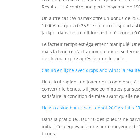
Résultat : 1 € contre une perte moyenne de 150
Un autre cas : Winamax offre un bonus de 25 € 
1 000 €, ce qui, à 0,25 € le spin, correspond à
jackpot dans ces conditions est inférieure à 0,
Le facteur temps est également manipulé. Une 
mais la fenêtre d’activation du bonus se ferme
de cinéma expiré après le premier acte.
Casino en ligne avec drops and wins : la réalit
Un calcul rapide : un joueur qui commence à 1
convertir le bonus. S’il joue 30 minutes par s
satisfaire la condition de mise avant qu’elle n
Hejgo casino bonus sans dépôt 20 € gratuits FR : 
Dans la pratique, 3 sur 10 des joueurs ne parvi
initial. Cela équivaut à une perte moyenne de
bonus.