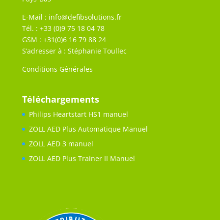
E-Mail :
info@defibsolutions.fr
Tél. : +33 (0)9 75 18 04 78
GSM : +31(0)6 16 79 88 24
S’adresser à : Stéphanie Toullec
Conditions Générales
Téléchargements
Philips Heartstart HS1 manuel
ZOLL AED Plus Automatique Manuel
ZOLL AED 3 manuel
ZOLL AED Plus Trainer II Manuel