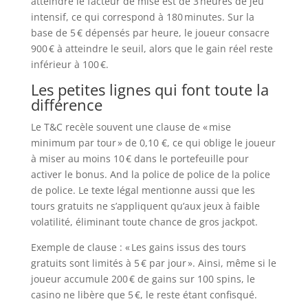
atteindre le facteur de mise est de 3 heures de jeu
intensif, ce qui correspond à 180 minutes. Sur la
base de 5 € dépensés par heure, le joueur consacre
900 € à atteindre le seuil, alors que le gain réel reste
inférieur à 100 €.
Les petites lignes qui font toute la
différence
Le T&C recèle souvent une clause de « mise
minimum par tour » de 0,10 €, ce qui oblige le joueur
à miser au moins 10 € dans le portefeuille pour
activer le bonus. And la police de police de la police
de police. Le texte légal mentionne aussi que les
tours gratuits ne s’appliquent qu’aux jeux à faible
volatilité, éliminant toute chance de gros jackpot.
Exemple de clause : « Les gains issus des tours
gratuits sont limités à 5 € par jour ». Ainsi, même si le
joueur accumule 200 € de gains sur 100 spins, le
casino ne libère que 5 €, le reste étant confisqué.