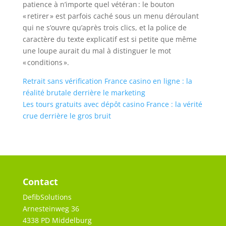
patience à n’importe quel vétéran : le bouton
« retirer » est parfois caché sous un menu déroulant
qui ne s’ouvre qu’après trois clics, et la police de
caractère du texte explicatif est si petite que même
une loupe aurait du mal à distinguer le mot
« conditions ».
Retrait sans vérification France casino en ligne : la
réalité brutale derrière le marketing
Les tours gratuits avec dépôt casino France : la vérité
crue derrière le gros bruit
Contact
DefibSolutions
Arnesteinweg 36
4338 PD Middelburg