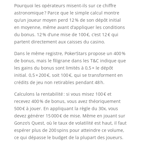
Pourquoi les opérateurs misent-ils sur ce chiffre
astronomique ? Parce que le simple calcul montre
qu’un joueur moyen perd 12 % de son dépôt initial
en moyenne, même avant d’appliquer les conditions
du bonus. 12 % d’une mise de 100 €, c’est 12 € qui
partent directement aux caisses du casino.
Dans le même registre, PokerStars propose un 400 %
de bonus, mais le filigrane dans les T&C indique que
les gains du bonus sont limités à 0,5 × le dépôt
initial. 0,5 × 200 €, soit 100 €, qui se transforment en
crédits de jeu non retirables pendant 48 h.
Calculons la rentabilité : si vous misez 100 € et
recevez 400 % de bonus, vous avez théoriquement
500 € à jouer. En appliquant la règle du 30x, vous
devez générer 15 000 € de mise. Même en jouant sur
Gonzo’s Quest, où le taux de volatilité est haut, il faut
espérer plus de 200 spins pour atteindre ce volume,
ce qui dépasse le budget de la plupart des joueurs.