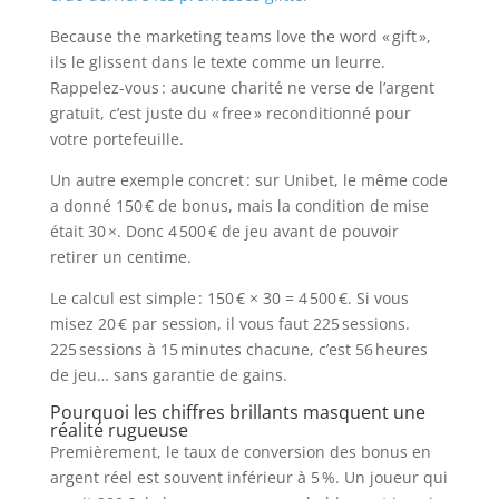
Because the marketing teams love the word « gift »,
ils le glissent dans le texte comme un leurre.
Rappelez-vous : aucune charité ne verse de l’argent
gratuit, c’est juste du « free » reconditionné pour
votre portefeuille.
Un autre exemple concret : sur Unibet, le même code
a donné 150 € de bonus, mais la condition de mise
était 30 ×. Donc 4 500 € de jeu avant de pouvoir
retirer un centime.
Le calcul est simple : 150 € × 30 = 4 500 €. Si vous
misez 20 € par session, il vous faut 225 sessions.
225 sessions à 15 minutes chacune, c’est 56 heures
de jeu… sans garantie de gains.
Pourquoi les chiffres brillants masquent une
réalité rugueuse
Premièrement, le taux de conversion des bonus en
argent réel est souvent inférieur à 5 %. Un joueur qui