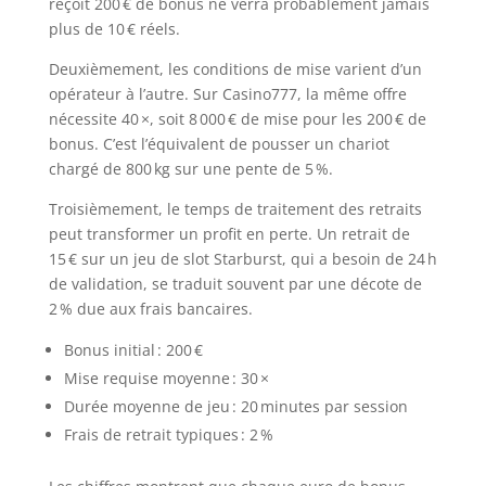
reçoit 200 € de bonus ne verra probablement jamais
plus de 10 € réels.
Deuxièmement, les conditions de mise varient d’un
opérateur à l’autre. Sur Casino777, la même offre
nécessite 40 ×, soit 8 000 € de mise pour les 200 € de
bonus. C’est l’équivalent de pousser un chariot
chargé de 800 kg sur une pente de 5 %.
Troisièmement, le temps de traitement des retraits
peut transformer un profit en perte. Un retrait de
15 € sur un jeu de slot Starburst, qui a besoin de 24 h
de validation, se traduit souvent par une décote de
2 % due aux frais bancaires.
Bonus initial : 200 €
Mise requise moyenne : 30 ×
Durée moyenne de jeu : 20 minutes par session
Frais de retrait typiques : 2 %