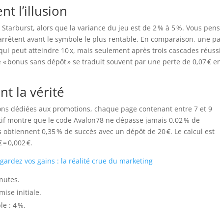
t l’illusion
 Starburst, alors que la variance du jeu est de 2 % à 5 %. Vous pen
’arrêtent avant le symbole le plus rentable. En comparaison, une pa
qui peut atteindre 10 x, mais seulement après trois cascades réuss
 le « bonus sans dépôt » se traduit souvent par une perte de 0,07 € e
t la vérité
ions dédiées aux promotions, chaque page contenant entre 7 et 9
if montre que le code Avalon78 ne dépasse jamais 0,02 % de
 obtiennent 0,35 % de succès avec un dépôt de 20 €. Le calcul est
€ = 0,002 €.
gardez vos gains : la réalité crue du marketing
nutes.
ise initiale.
e : 4 %.