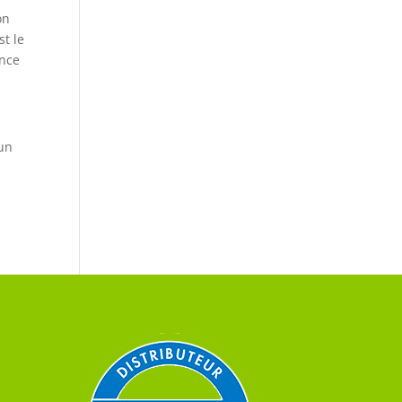
on
st le
ance
 un