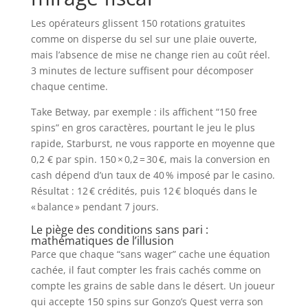
Les opérateurs glissent 150 rotations gratuites
comme on disperse du sel sur une plaie ouverte,
mais l’absence de mise ne change rien au coût réel.
3 minutes de lecture suffisent pour décomposer
chaque centime.
Take Betway, par exemple : ils affichent “150 free
spins” en gros caractères, pourtant le jeu le plus
rapide, Starburst, ne vous rapporte en moyenne que
0,2 € par spin. 150 × 0,2 = 30 €, mais la conversion en
cash dépend d’un taux de 40 % imposé par le casino.
Résultat : 12 € crédités, puis 12 € bloqués dans le
« balance » pendant 7 jours.
Le piège des conditions sans pari :
mathématiques de l’illusion
Parce que chaque “sans wager” cache une équation
cachée, il faut compter les frais cachés comme on
compte les grains de sable dans le désert. Un joueur
qui accepte 150 spins sur Gonzo’s Quest verra son