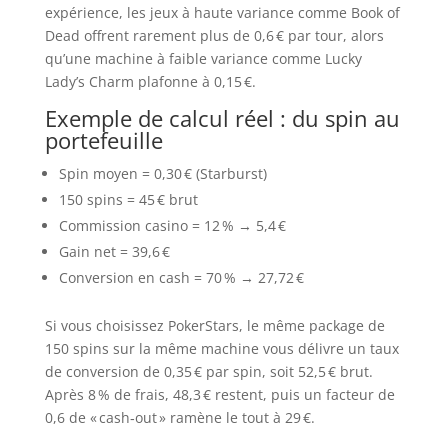
expérience, les jeux à haute variance comme Book of
Dead offrent rarement plus de 0,6 € par tour, alors
qu’une machine à faible variance comme Lucky
Lady’s Charm plafonne à 0,15 €.
Exemple de calcul réel : du spin au
portefeuille
Spin moyen = 0,30 € (Starburst)
150 spins = 45 € brut
Commission casino = 12 % → 5,4 €
Gain net = 39,6 €
Conversion en cash = 70 % → 27,72 €
Si vous choisissez PokerStars, le même package de
150 spins sur la même machine vous délivre un taux
de conversion de 0,35 € par spin, soit 52,5 € brut.
Après 8 % de frais, 48,3 € restent, puis un facteur de
0,6 de « cash‑out » ramène le tout à 29 €.