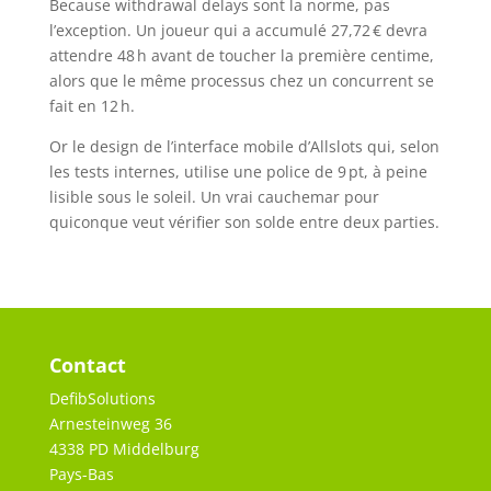
Because withdrawal delays sont la norme, pas
l’exception. Un joueur qui a accumulé 27,72 € devra
attendre 48 h avant de toucher la première centime,
alors que le même processus chez un concurrent se
fait en 12 h.
Or le design de l’interface mobile d’Allslots qui, selon
les tests internes, utilise une police de 9 pt, à peine
lisible sous le soleil. Un vrai cauchemar pour
quiconque veut vérifier son solde entre deux parties.
Contact
DefibSolutions
Arnesteinweg 36
4338 PD Middelburg
Pays-Bas