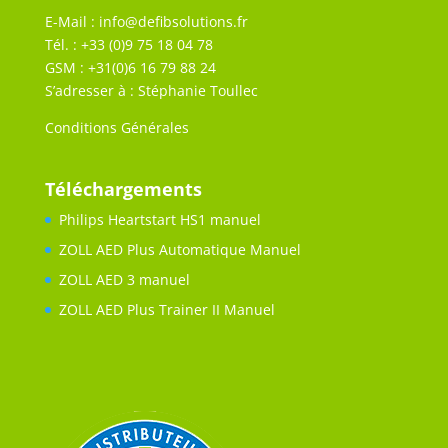
E-Mail :
info@defibsolutions.fr
Tél. : +33 (0)9 75 18 04 78
GSM : +31(0)6 16 79 88 24
S’adresser à : Stéphanie Toullec
Conditions Générales
Téléchargements
Philips Heartstart HS1 manuel
ZOLL AED Plus Automatique Manuel
ZOLL AED 3 manuel
ZOLL AED Plus Trainer II Manuel