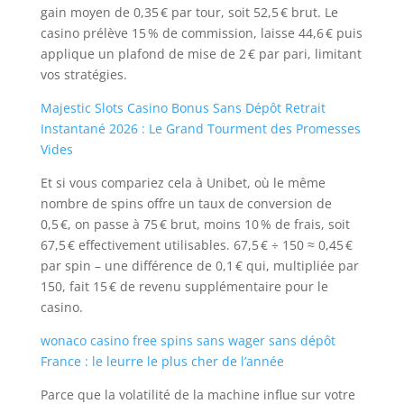
gain moyen de 0,35 € par tour, soit 52,5 € brut. Le
casino prélève 15 % de commission, laisse 44,6 € puis
applique un plafond de mise de 2 € par pari, limitant
vos stratégies.
Majestic Slots Casino Bonus Sans Dépôt Retrait
Instantané 2026 : Le Grand Tourment des Promesses
Vides
Et si vous compariez cela à Unibet, où le même
nombre de spins offre un taux de conversion de
0,5 €, on passe à 75 € brut, moins 10 % de frais, soit
67,5 € effectivement utilisables. 67,5 € ÷ 150 ≈ 0,45 €
par spin – une différence de 0,1 € qui, multipliée par
150, fait 15 € de revenu supplémentaire pour le
casino.
wonaco casino free spins sans wager sans dépôt
France : le leurre le plus cher de l’année
Parce que la volatilité de la machine influe sur votre