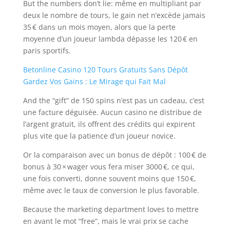
But the numbers don’t lie: même en multipliant par
deux le nombre de tours, le gain net n’excède jamais
35 € dans un mois moyen, alors que la perte
moyenne d’un joueur lambda dépasse les 120 € en
paris sportifs.
Betonline Casino 120 Tours Gratuits Sans Dépôt
Gardez Vos Gains : Le Mirage qui Fait Mal
And the “gift” de 150 spins n’est pas un cadeau, c’est
une facture déguisée. Aucun casino ne distribue de
l’argent gratuit, ils offrent des crédits qui expirent
plus vite que la patience d’un joueur novice.
Or la comparaison avec un bonus de dépôt : 100 € de
bonus à 30 × wager vous fera miser 3000 €, ce qui,
une fois converti, donne souvent moins que 150 €,
même avec le taux de conversion le plus favorable.
Because the marketing department loves to mettre
en avant le mot “free”, mais le vrai prix se cache