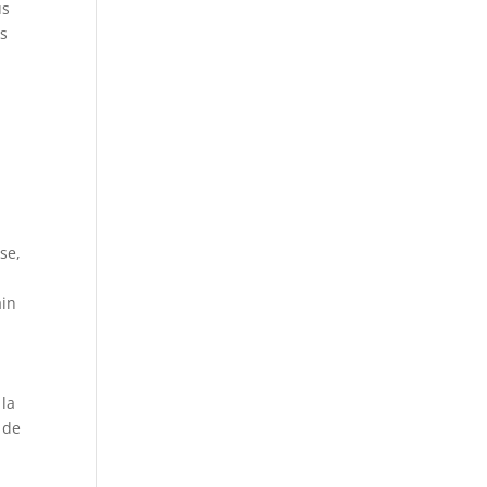
us
rs
se,
ain
 la
 de