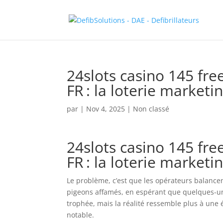
24slots casino 145 fr
FR : la loterie marketi
par
|
Nov 4, 2025
| Non classé
24slots casino 145 fr
FR : la loterie marketi
Le problème, c’est que les opérateurs balance
pigeons affamés, en espérant que quelques-uns
trophée, mais la réalité ressemble plus à une 
notable.