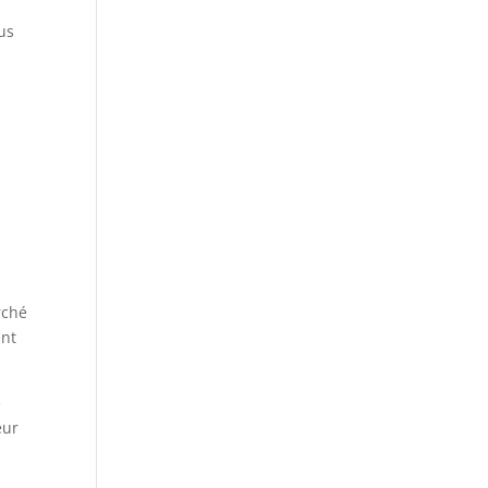
us
rché
ent
e
eur