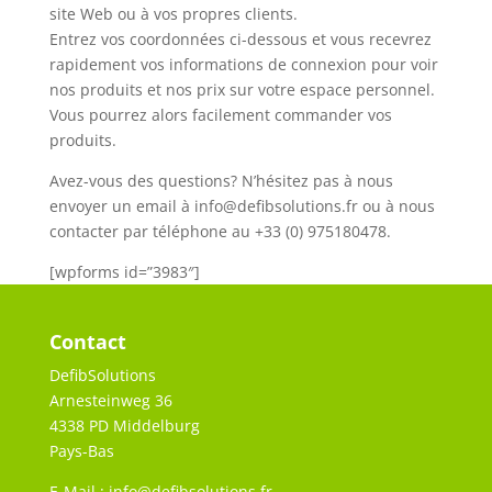
site Web ou à vos propres clients.
Entrez vos coordonnées ci-dessous et vous recevrez
rapidement vos informations de connexion pour voir
nos produits et nos prix sur votre espace personnel.
Vous pourrez alors facilement commander vos
produits.
Avez-vous des questions? N’hésitez pas à nous
envoyer un email à
info@defibsolutions.fr
ou à nous
contacter par téléphone au +33 (0) 975180478.
[wpforms id=”3983″]
Contact
DefibSolutions
Arnesteinweg 36
4338 PD Middelburg
Pays-Bas
E-Mail :
info@defibsolutions.fr